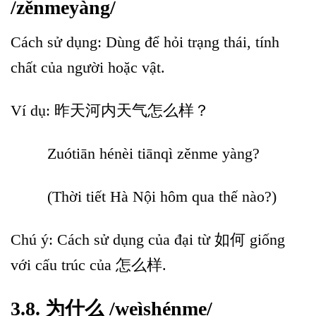
/zěnmeyàng/
Cách sử dụng: Dùng để hỏi trạng thái, tính
chất của người hoặc vật.
Ví dụ: 昨天河内天气怎么样？
Zuótiān hénèi tiānqì zěnme yàng?
(Thời tiết Hà Nội hôm qua thế nào?)
Chú ý: Cách sử dụng của đại từ 如何 giống
với cấu trúc của 怎么样.
3.8. 为什么 /weìshénme/