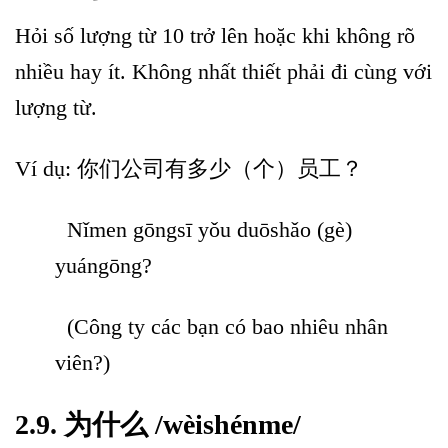
Hỏi số lượng từ 10 trở lên hoặc khi không rõ
nhiều hay ít. Không nhất thiết phải đi cùng với
lượng từ.
Ví dụ: 你们公司有多少（个）员工？
Nǐmen gōngsī yǒu duōshǎo (gè)
yuángōng?
(Công ty các bạn có bao nhiêu nhân
viên?)
2.9. 为什么 /wèishénme/