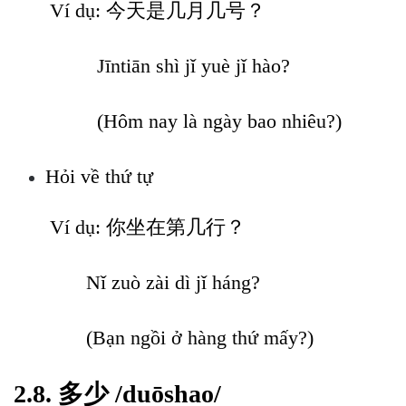
Ví dụ: 今天是几月几号？
Jīntiān shì jǐ yuè jǐ hào?
(Hôm nay là ngày bao nhiêu?)
Hỏi về thứ tự
Ví dụ: 你坐在第几行？
Nǐ zuò zài dì jǐ háng?
(Bạn ngồi ở hàng thứ mấy?)
2.8. 多少 /duōshao/