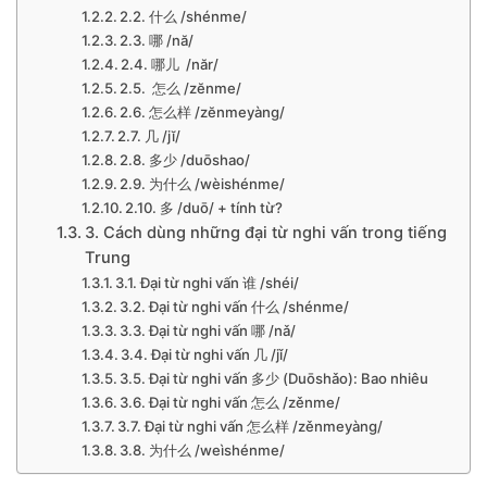
2.2. 什么 /shénme/
2.3. 哪 /nă/
2.4. 哪儿 /năr/
2.5. 怎么 /zĕnme/
2.6. 怎么样 /zĕnmeyàng/
2.7. 几 /jĭ/
2.8. 多少 /duōshao/
2.9. 为什么 /wèishénme/
2.10. 多 /duō/ + tính từ?
3. Cách dùng những đại từ nghi vấn trong tiếng
Trung
3.1. Đại từ nghi vấn 谁 /shéi/
3.2. Đại từ nghi vấn 什么 /shénme/
3.3. Đại từ nghi vấn 哪 /nǎ/
3.4. Đại từ nghi vấn 几 /jǐ/
3.5. Đại từ nghi vấn 多少 (Duōshǎo): Bao nhiêu
3.6. Đại từ nghi vấn 怎么 /zěnme/
3.7. Đại từ nghi vấn 怎么样 /zěnmeyàng/
3.8. 为什么 /weìshénme/