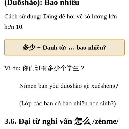
(Duōshǎo): Bao nhiêu
Cách sử dụng: Dùng để hỏi về số lượng lớn
hơn 10.
多少 + Danh từ: … bao nhiêu?
Ví dụ: 你们班有多少个学生？
Nǐmen bān yǒu duōshǎo gè xuéshēng?
(Lớp các bạn có bao nhiêu học sinh?)
3.6. Đại từ nghi vấn 怎么 /zěnme/