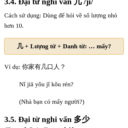
3.4. Đại từ nghi vấn 几 /jǐ/
Cách sử dụng: Dùng để hỏi về số lượng nhỏ
hơn 10.
几 + Lượng từ + Danh từ: … mấy?
Ví dụ: 你家有几口人？
Nǐ jiā yǒu jǐ kǒu rén?
(Nhà bạn có mấy người?)
3.5. Đại từ nghi vấn 多少