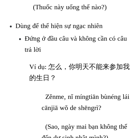
(Thuốc này uống thế nào?)
Dùng để thể hiện sự ngạc nhiên
Đứng ở đầu câu và không cần có câu
trả lời
Ví dụ: 怎么，你明天不能来参加我
的生日？
Zěnme, nǐ míngtiān bùnéng lái
cānjiā wǒ de shēngrì?
(Sao, ngày mai bạn không thể
đến dự sinh nhật mình?)