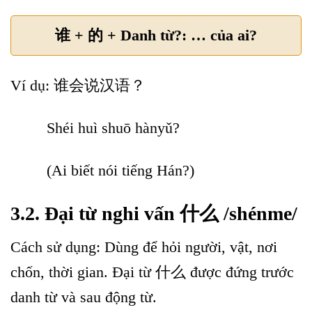
谁 + 的 + Danh từ?: … của ai?
Ví dụ: 谁会说汉语？
Shéi huì shuō hànyǔ?
(Ai biết nói tiếng Hán?)
3.2. Đại từ nghi vấn 什么 /shénme/
Cách sử dụng: Dùng để hỏi người, vật, nơi
chốn, thời gian. Đại từ 什么 được đứng trước
danh từ và sau động từ.