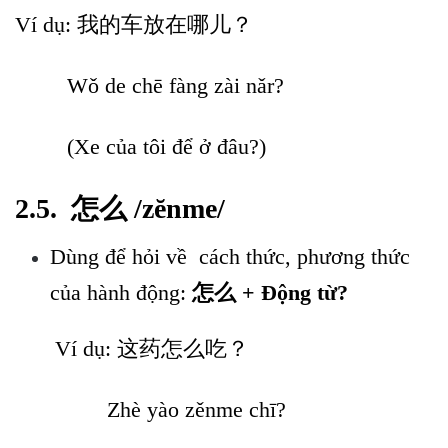
Ví dụ: 我的车放在哪儿？
Wǒ de chē fàng zài nǎr?
(Xe của tôi để ở đâu?)
2.5. 怎么 /zĕnme/
Dùng để hỏi về cách thức, phương thức
của hành động:
怎么 + Động từ?
Ví dụ: 这药怎么吃？
Zhè yào zěnme chī?