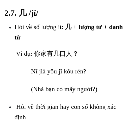
2.7. 几 /jĭ/
Hỏi về số lượng ít:
几 + lượng từ + danh
từ
Ví dụ: 你家有几口人？
Nǐ jiā yǒu jǐ kǒu rén?
(Nhà bạn có mấy người?)
Hỏi về thời gian hay con số không xác
định