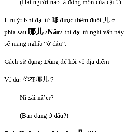
(Hai người nào là đồng môn của cậu?)
Lưu ý: Khi đại từ 哪 được thêm đuôi 儿 ở
哪儿 /Nǎr/
phía sau
thì đại từ nghi vấn này
sẽ mang nghĩa “ở đâu”.
Cách sử dụng: Dùng để hỏi về địa điểm
Ví dụ: 你在哪儿？
Nǐ zài nǎ’er?
(Bạn đang ở đâu?)