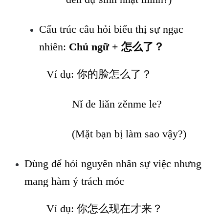
Cấu trúc câu hỏi biểu thị sự ngạc
nhiên:
Chủ ngữ + 怎么了？
Ví dụ: 你的脸怎么了？
Nǐ de liǎn zěnme le?
(Mặt bạn bị làm sao vậy?)
Dùng để hỏi nguyên nhân sự việc nhưng
mang hàm ý trách móc
Ví dụ: 你怎么现在才来？