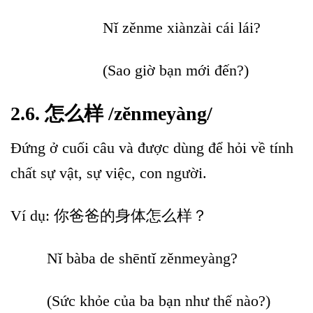
Nǐ zěnme xiànzài cái lái?
(Sao giờ bạn mới đến?)
2.6. 怎么样 /zĕnmeyàng/
Đứng ở cuối câu và được dùng để hỏi về tính
chất sự vật, sự việc, con người.
Ví dụ: 你爸爸的身体怎么样？
Nǐ bàba de shēntǐ zěnmeyàng?
(Sức khỏe của ba bạn như thế nào?)