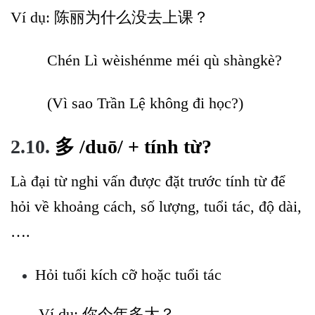
Ví dụ: 陈丽为什么没去上课？
Chén Lì wèishénme méi qù shàngkè?
(Vì sao Trần Lệ không đi học?)
2.10.
多
/duō
/
+ tính từ?
Là đại từ nghi vấn được đặt trước tính từ để
hỏi về khoảng cách, số lượng, tuổi tác, độ dài,
….
Hỏi tuổi kích cỡ hoặc tuổi tác
Ví dụ: 你今年多大？