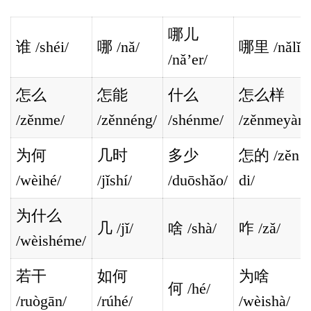
哪儿
谁 /s
héi/
哪 /
nǎ/
哪里 /
nǎlǐ/
/
nǎ’er/
怎么
怎能
什么
怎么样
/
zěnme/
/
zěnnéng/
/
shénme/
/
zěnmeyàng
为何
几时
多少
怎的 /
zěn
/
wèihé/
/
jǐshí/
/
duōshǎo/
di/
为什么
几 /
jǐ/
啥 /
shà/
咋 /
zǎ/
/
wèishéme/
若干
如何
为啥
何 /
hé/
/
ruògān/
/
rúhé/
/
wèishà/