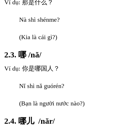
Ví dụ: 那是什么？
Nà shì shénme?
(Kia là cái gì?)
2.3. 哪 /nă/
Ví dụ: 你是哪国人？
Nǐ shì nǎ guórén?
(Bạn là người nước nào?)
2.4. 哪儿 /năr/