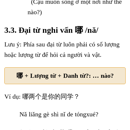
(Cậu muốn sống ở một nơi như thế
nào?)
3.3. Đại từ nghi vấn 哪 /nǎ/
Lưu ý: Phía sau đại từ luôn phải có số lượng
hoặc lượng từ để hỏi cả người và vật.
哪 + Lượng từ + Danh từ?: … nào?
Ví dụ: 哪两个是你的同学？
Nǎ liǎng gè shì nǐ de tóngxué?