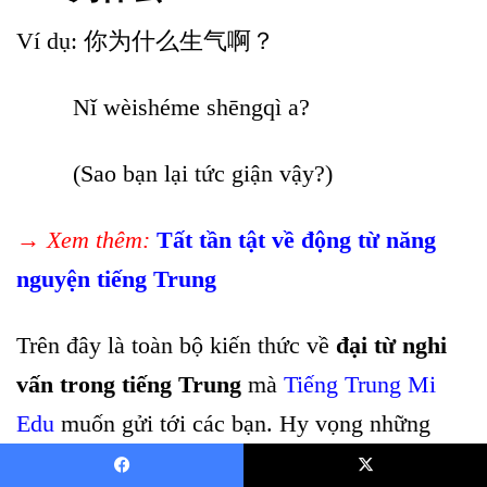
Ví dụ: 你为什么生气啊？
Nǐ wèishéme shēngqì a?
(Sao bạn lại tức giận vậy?)
→ Xem thêm:
Tất tần tật về động từ năng
nguyện tiếng Trung
Trên đây là toàn bộ kiến thức về
đại từ nghi
vấn trong tiếng Trung
mà
Tiếng Trung Mi
Edu
muốn gửi tới các bạn. Hy vọng những
kiến thức vừa rồi đã giúp bạn đặt câu hỏi dễ
Facebook
X