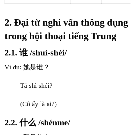
2. Đại từ nghi vấn thông dụng
trong hội thoại tiếng Trung
2.1. 谁 /shuí-shéi/
Ví dụ:
她
是谁？
Tā shì shéi?
(Cô ấy là ai?)
2.2. 什么 /shénme/