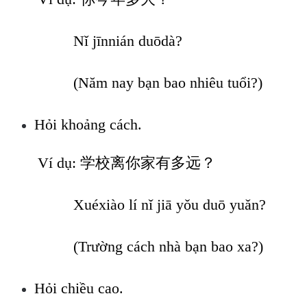
Nǐ jīnnián duōdà?
(Năm nay bạn bao nhiêu tuổi?)
Hỏi khoảng cách.
Ví dụ: 学校离你家有多远？
Xuéxiào lí nǐ jiā yǒu duō yuǎn?
(Trường cách nhà bạn bao xa?)
Hỏi chiều cao.