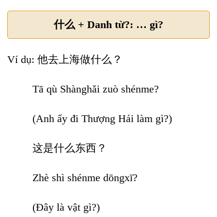
什么 + Danh từ?: … gì?
Ví dụ: 他去上海做什么？
Tā qù Shànghǎi zuò shénme?
(Anh ấy đi Thượng Hải làm gì?)
这是什么东西？
Zhè shì shénme dōngxī?
(Đây là vật gì?)