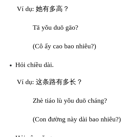
Ví dụ:
她
有多高？
Tā yǒu duō gāo?
(Cô ấy cao bao nhiêu?)
Hỏi chiều dài.
Ví dụ: 这条路有多长？
Zhè tiáo lù yǒu duō cháng?
(Con đường này dài bao nhiêu?)