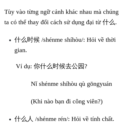
Tùy vào từng ngữ cảnh khác nhau mà chúng
ta có thể thay đổi cách sử dụng đại từ 什么.
什么时候 /shénme shíhòu/: Hỏi về thời
gian.
Ví dụ: 你什么时候去公园?
Nǐ shénme shíhòu qù gōngyuán
(Khi nào bạn đi công viên?)
什么人 /shénme rén/: Hỏi về tính chất.