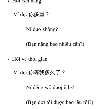
Hỏi cân nặng.
Ví dụ: 你多重？
Nǐ duō zhòng?
(Bạn nặng bao nhiêu cân?)
Hỏi về thời gian.
Ví dụ: 你等我多久了？
Nǐ děng wǒ duōjiǔ le?
(Bạn đợi tôi được bao lâu rồi?)