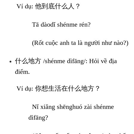
Ví dụ: 他到底什么人？
Tā dàodǐ shénme rén?
(Rốt cuộc anh ta là người như nào?)
什么地方 /shénme dìfāng/: Hỏi về địa
điểm.
Ví dụ: 你想生活在什么地方？
Nǐ xiǎng shēnghuó zài shénme
dìfāng?