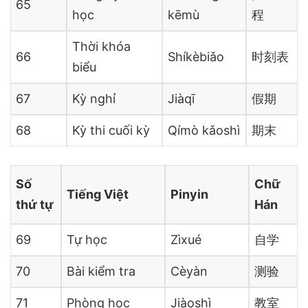
65
học
kēmù
程
Thời khóa
66
Shíkèbiǎo
时刻表
biểu
67
Kỳ nghỉ
Jiàqī
假期
68
Kỳ thi cuối kỳ
Qímò kǎoshì
期末
Số
Chữ
Tiếng Việt
Pinyin
thứ tự
Hán
69
Tự học
Zìxué
自学
70
Bài kiểm tra
Cèyàn
测验
71
Phòng học
Jiàoshì
教室