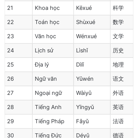
21
Khoa học
Kēxué
科学
22
Toán học
Shùxué
数学
23
Văn học
Wénxué
文学
24
Lịch sử
Lìshǐ
历史
25
Địa lý
Dìlǐ
地理
26
Ngữ văn
Yǔwén
语文
27
Ngoại ngữ
Wàiyǔ
外语
28
Tiếng Anh
Yīngyǔ
英语
29
Tiếng Pháp
Fǎyǔ
法语
30
Tiếng Đức
Déyǔ
德语