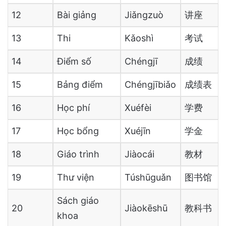
12
Bài giảng
Jiǎngzuò
讲座
13
Thi
Kǎoshì
考试
14
Điểm số
Chéngjī
成绩
15
Bảng điểm
Chéngjībiǎo
成绩表
16
Học phí
Xuéfèi
学费
17
Học bổng
Xuéjīn
学金
18
Giáo trình
Jiàocái
教材
19
Thư viện
Túshūguǎn
图书馆
Sách giáo
20
Jiàokēshū
教科书
khoa