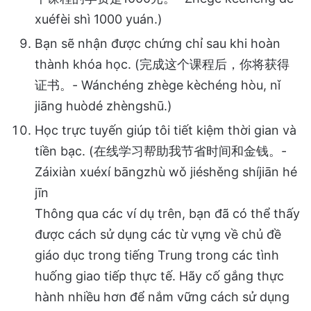
xuéfèi shì 1000 yuán.)
Bạn sẽ nhận được chứng chỉ sau khi hoàn
thành khóa học. (完成这个课程后，你将获得
证书。- Wánchéng zhège kèchéng hòu, nǐ
jiāng huòdé zhèngshū.)
Học trực tuyến giúp tôi tiết kiệm thời gian và
tiền bạc. (在线学习帮助我节省时间和金钱。-
Záixiàn xuéxí bāngzhù wǒ jiéshěng shíjiān hé
jīn
Thông qua các ví dụ trên, bạn đã có thể thấy
được cách sử dụng các từ vựng về chủ đề
giáo dục trong tiếng Trung trong các tình
huống giao tiếp thực tế. Hãy cố gắng thực
hành nhiều hơn để nắm vững cách sử dụng