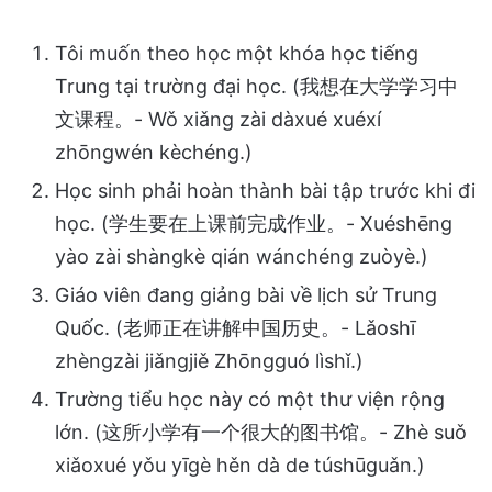
Tôi muốn theo học một khóa học tiếng
Trung tại trường đại học. (我想在大学学习中
文课程。- Wǒ xiǎng zài dàxué xuéxí
zhōngwén kèchéng.)
Học sinh phải hoàn thành bài tập trước khi đi
học. (学生要在上课前完成作业。- Xuéshēng
yào zài shàngkè qián wánchéng zuòyè.)
Giáo viên đang giảng bài về lịch sử Trung
Quốc. (老师正在讲解中国历史。- Lǎoshī
zhèngzài jiǎngjiě Zhōngguó lìshǐ.)
Trường tiểu học này có một thư viện rộng
lớn. (这所小学有一个很大的图书馆。- Zhè suǒ
xiǎoxué yǒu yīgè hěn dà de túshūguǎn.)