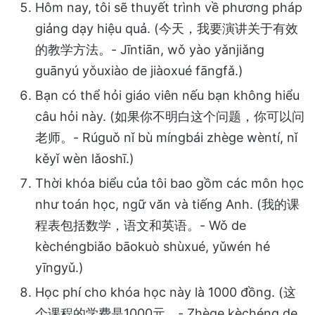
Hôm nay, tôi sẽ thuyết trình về phương pháp
giảng dạy hiệu quả. (今天，我要演讲关于有效
的教学方法。- Jīntiān, wǒ yào yǎnjiǎng
guānyú yǒuxiào de jiàoxué fāngfǎ.)
Bạn có thể hỏi giáo viên nếu bạn không hiểu
câu hỏi này. (如果你不明白这个问题，你可以问
老师。- Rúguǒ nǐ bù míngbái zhège wèntí, nǐ
kěyǐ wèn lǎoshī.)
Thời khóa biểu của tôi bao gồm các môn học
như toán học, ngữ văn và tiếng Anh. (我的课
程表包括数学，语文和英语。- Wǒ de
kèchéngbiǎo bāokuò shùxué, yǔwén hé
yīngyǔ.)
Học phí cho khóa học này là 1000 đồng. (这
个课程的学费是1000元。- Zhège kèchéng de