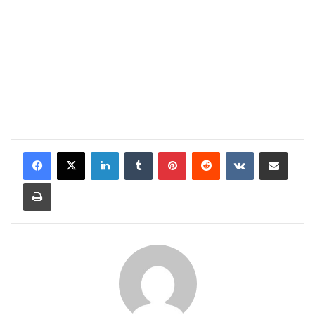
LinkedIn
Tumblr
Pinterest
Reddit
VKontakte
Share via Email
Print