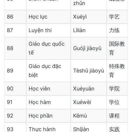
zhǔn
86
Học lực
Xuéyì
学艺
87
Luyện thi
Lìliàn
力练
Giáo dục quốc
国际教
88
Guójì jiàoyù
tế
育
Giáo dục đặc
特殊教
89
Tèshū jiàoyù
biệt
育
90
Học viên
Xuéyuàn
学院
91
Học hàm
Xuéwèi
学位
92
Học phần
Kēmù
课程
93
Thực hành
Shíjiàn
实践