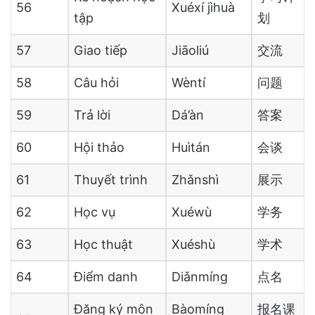
56
Xuéxí jìhuà
tập
划
57
Giao tiếp
Jiāoliú
交流
58
Câu hỏi
Wèntí
问题
59
Trả lời
Dá’àn
答案
60
Hội thảo
Huìtán
会谈
61
Thuyết trình
Zhǎnshì
展示
62
Học vụ
Xuéwù
学务
63
Học thuật
Xuéshù
学术
64
Điểm danh
Diǎnmíng
点名
Đăng ký môn
Bàomíng
报名课