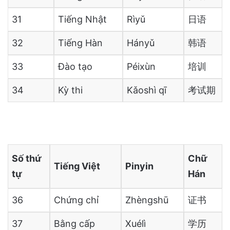
31
Tiếng Nhật
Rìyǔ
日语
32
Tiếng Hàn
Hányǔ
韩语
33
Đào tạo
Péixùn
培训
34
Kỳ thi
Kǎoshì qī
考试期
Số thứ
Chữ
Tiếng Việt
Pinyin
tự
Hán
36
Chứng chỉ
Zhèngshū
证书
37
Bằng cấp
Xuélì
学历