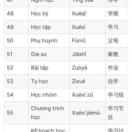
48
Học kỳ
Xuéqī
学期
49
Học tập
Xuéxí
学习
50
Phụ huynh
Fùmǔ
父母
51
Gia sư
Jiāshī
家教
52
Bài tập
Zuòyè
作业
53
Tự học
Zìxué
自学
54
Học nhóm
Xuéxí zǔ
学习组
Chương trình
学习节
55
Xuéxí jièmù
học
目
Kế hoạch học
学习计