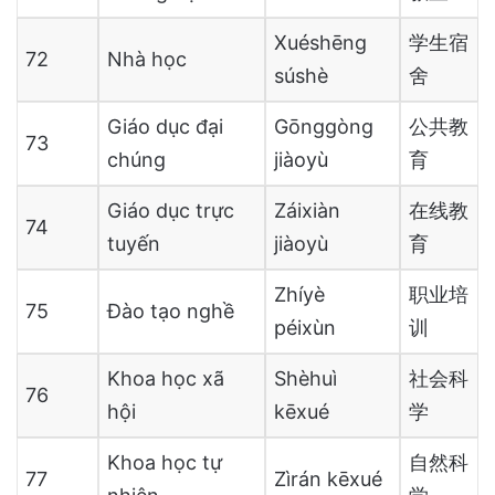
Xuéshēng
学生宿
72
Nhà học
súshè
舍
Giáo dục đại
Gōnggòng
公共教
73
chúng
jiàoyù
育
Giáo dục trực
Záixiàn
在线教
74
tuyến
jiàoyù
育
Zhíyè
职业培
75
Đào tạo nghề
péixùn
训
Khoa học xã
Shèhuì
社会科
76
hội
kēxué
学
Khoa học tự
自然科
77
Zìrán kēxué