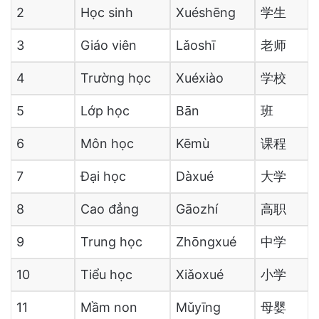
2
Học sinh
Xuéshēng
学生
3
Giáo viên
Lǎoshī
老师
4
Trường học
Xuéxiào
学校
5
Lớp học
Bān
班
6
Môn học
Kēmù
课程
7
Đại học
Dàxué
大学
8
Cao đẳng
Gāozhí
高职
9
Trung học
Zhōngxué
中学
10
Tiểu học
Xiǎoxué
小学
11
Mầm non
Mǔyīng
母婴