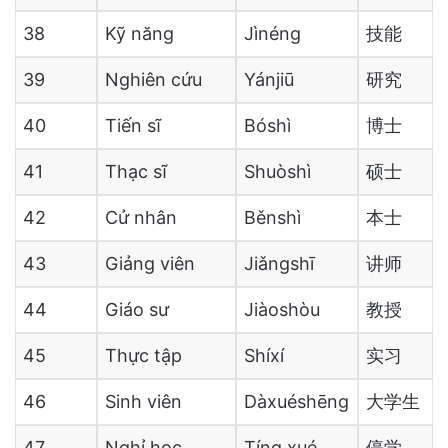
38
Kỹ năng
Jìnéng
技能
39
Nghiên cứu
Yánjiū
研究
40
Tiến sĩ
Bóshì
博士
41
Thạc sĩ
Shuòshì
硕士
42
Cử nhân
Běnshì
本士
43
Giảng viên
Jiǎngshī
讲师
44
Giáo sư
Jiàoshòu
教授
45
Thực tập
Shíxí
实习
46
Sinh viên
Dàxuéshēng
大学生
47
Nghỉ học
Tíng xué
停学