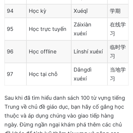
94
Học kỳ
Xuéqī
学期
Záixiàn
在线学
95
Học trực tuyến
xuéxí
习
临时学
96
Học offline
Línshí xuéxí
习
Dāngdì
当地学
97
Học tại chỗ
xuéxí
习
Sau khi đã tìm hiểu danh sách 100 từ vựng tiếng
Trung về chủ đề giáo dục, bạn hãy cố gắng học
thuộc và áp dụng chúng vào giao tiếp hàng
ngày. Đừng ngần ngại khám phá thêm các chủ