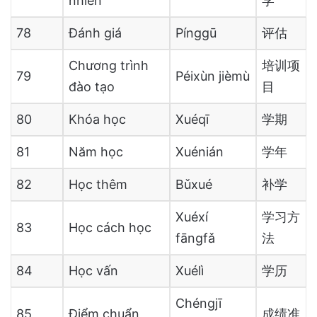
nhiên
学
78
Đánh giá
Pínggū
评估
Chương trình
培训项
79
Péixùn jièmù
đào tạo
目
80
Khóa học
Xuéqī
学期
81
Năm học
Xuénián
学年
82
Học thêm
Bǔxué
补学
Xuéxí
学习方
83
Học cách học
fāngfǎ
法
84
Học vấn
Xuélì
学历
Chéngjī
85
Điểm chuẩn
成绩准