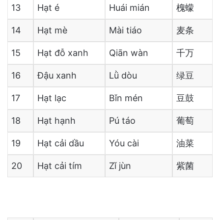
13
Hạt é
Huái mián
槐蠓
14
Hạt mè
Mài tiáo
麦条
15
Hạt đỗ xanh
Qiān wàn
千万
16
Đậu xanh
Lǜ dòu
绿豆
17
Hạt lạc
Bǐn mén
豆鼓
18
Hạt hạnh
Pú táo
葡萄
19
Hạt cải dầu
Yóu cài
油菜
20
Hạt cải tím
Zǐ jùn
紫菌