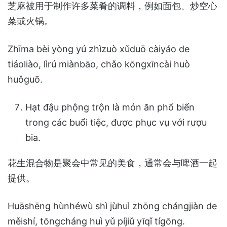
芝麻被用于制作许多菜肴的调料，例如面包、炒空心
菜或火锅。
Zhīma bèi yòng yú zhìzuò xǔduō càiyáo de
tiáoliào, lìrú miànbāo, chǎo kōngxīncài huò
huǒguō.
Hạt đậu phộng trộn là món ăn phổ biến
trong các buổi tiệc, được phục vụ với rượu
bia.
花生混合物是聚会中常见的美食，通常会与啤酒一起
提供。
Huāshēng hùnhéwù shì jùhuì zhōng chángjiàn de
měishí, tōngcháng huì yǔ píjiǔ yīqǐ tígōng.