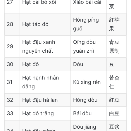
27
Hạt cải bó xôi
Xiǎo bái cài
菜
Hóng píng
红苹
28
Hạt táo đỏ
guǒ
果
Hạt đậu xanh
Qīng dòu
青豆
29
nguyên chất
yuán zhì
原制
30
Hạt đỗ
Dòu
豆
Hạt hạnh nhân
苦杏
31
Kǔ xìng rén
đắng
仁
32
Hạt đậu hà lan
Hóng dòu
红豆
33
Hạt đỗ trắng
Bái dòu
白豆
Dòu jiāng
豆浆