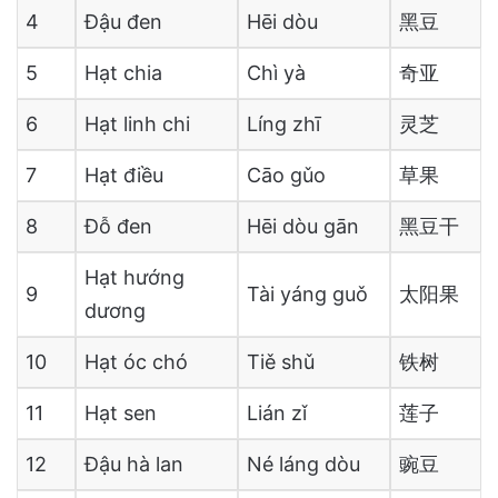
4
Đậu đen
Hēi dòu
黑豆
5
Hạt chia
Chì yà
奇亚
6
Hạt linh chi
Líng zhī
灵芝
7
Hạt điều
Cāo gǔo
草果
8
Đỗ đen
Hēi dòu gān
黑豆干
Hạt hướng
9
Tài yáng guǒ
太阳果
dương
10
Hạt óc chó
Tiě shǔ
铁树
11
Hạt sen
Lián zǐ
莲子
12
Đậu hà lan
Né láng dòu
豌豆