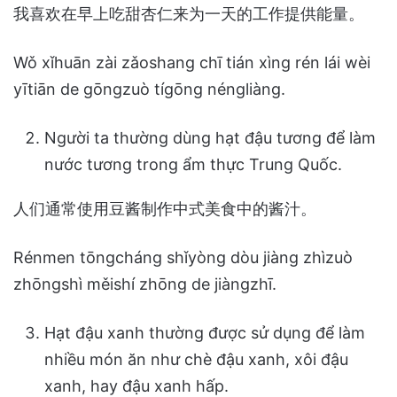
我喜欢在早上吃甜杏仁来为一天的工作提供能量。
Wǒ xǐhuān zài zǎoshang chī tián xìng rén lái wèi
yītiān de gōngzuò tígōng néngliàng.
Người ta thường dùng hạt đậu tương để làm
nước tương trong ẩm thực Trung Quốc.
人们通常使用豆酱制作中式美食中的酱汁。
Rénmen tōngcháng shǐyòng dòu jiàng zhìzuò
zhōngshì měishí zhōng de jiàngzhī.
Hạt đậu xanh thường được sử dụng để làm
nhiều món ăn như chè đậu xanh, xôi đậu
xanh, hay đậu xanh hấp.