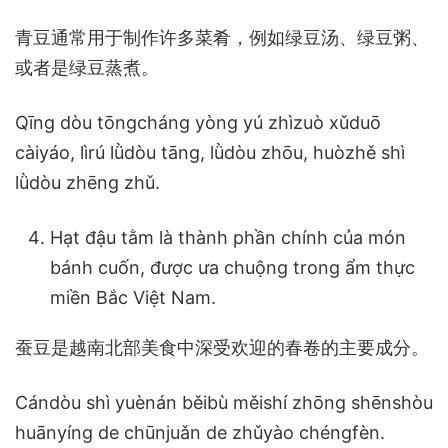
青豆通常用于制作许多菜肴，例如绿豆汤、绿豆粥、
或者是绿豆蒸煮。
Qīng dòu tōngcháng yòng yú zhìzuò xǔduō
càiyáo, lìrú lǜdòu tāng, lǜdòu zhōu, huòzhě shì
lǜdòu zhēng zhǔ.
Hạt đậu tằm là thành phần chính của món
bánh cuốn, được ưa chuộng trong ẩm thực
miền Bắc Việt Nam.
蚕豆是越南北部美食中深受欢迎的春卷的主要成分。
Cándòu shì yuènán běibù měishí zhōng shēnshòu
huānyíng de chūnjuǎn de zhǔyào chéngfèn.