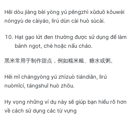
Hēi dòu jiàng bèi yòng yú pēngzhì xǔduō kǒuwèi
nóngyù de càiyáo, lìrú dùn cài huò sùcài.
Hạt gạo lứt đen thường được sử dụng để làm
bánh ngọt, chè hoặc nấu cháo.
黑米常用于制作甜点，例如糯米糍、糖水或粥。
Hēi mǐ chángyòng yú zhìzuò tiándiǎn, lìrú
nuòmǐcí, tángshuǐ huò zhōu.
Hy vọng những ví dụ này sẽ giúp bạn hiểu rõ hơn
về cách sử dụng các từ vựng