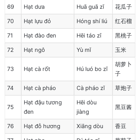
69
Hạt dưa
Huā guā zǐ
花瓜子
70
Hạt lựu đỏ
Hóng shí liú
红石榴
71
Hạt đào đen
Hēi táo zǐ
黑桃子
72
Hạt ngô
Yù mǐ
玉米
胡萝卜
73
Hạt cà rốt
Hú luó bo zǐ
子
74
Hạt cà pháo
Cà pháo zǐ
草炮子
Hạt đậu tương
Hēi dòu
75
黑豆酱
đen
jiàng
76
Hạt đỗ hương
Xiāng dòu
香豆