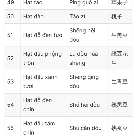
49
Hạt táo
Píng guǒ zǐ
苹果子
50
Hạt đào
Táo zǐ
桃子
Shēng hēi
51
Hạt đỗ đen tươi
生黑豆
dòu
Hạt đậu phộng
Lǜ dòu huā
绿豆花
52
trộn
shēng
生
Hạt đậu xanh
Shēng qīng
53
生青豆
tươi
dòu
Hạt đỗ đen
54
Shú hēi dòu
熟黑豆
chín
Hạt đậu tằm
55
Shú cán dòu
熟蚕豆
chín