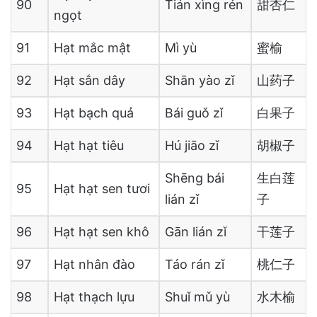
90
Tián xìng rén
甜杏仁
ngọt
91
Hạt mắc mật
Mì yù
蜜榆
92
Hạt sắn dây
Shān yào zǐ
山药子
93
Hạt bạch quả
Bái guǒ zǐ
白果子
94
Hạt hạt tiêu
Hú jiāo zǐ
胡椒子
Shēng bái
生白莲
95
Hạt hạt sen tươi
lián zǐ
子
96
Hạt hạt sen khô
Gān lián zǐ
干莲子
97
Hạt nhân đào
Táo rán zǐ
桃仁子
98
Hạt thạch lựu
Shuǐ mǔ yù
水木榆