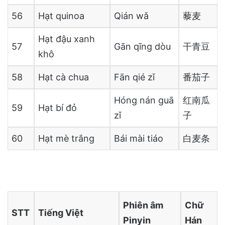
56
Hạt quinoa
Qián wǎ
藜麦
Hạt đậu xanh
57
Gān qīng dòu
干青豆
khô
58
Hạt cà chua
Fān qié zǐ
番茄子
Hóng nán guā
红南瓜
59
Hạt bí đỏ
zǐ
子
60
Hạt mè trắng
Bái mài tiáo
白麦条
Phiên âm
Chữ
STT
Tiếng Việt
Pinyin
Hán