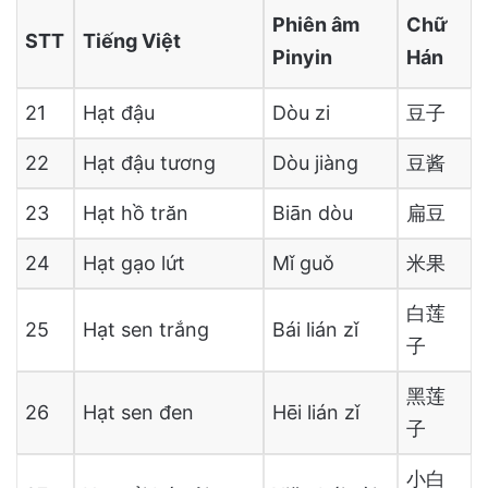
Phiên âm
Chữ
STT
Tiếng Việt
Pinyin
Hán
21
Hạt đậu
Dòu zi
豆子
22
Hạt đậu tương
Dòu jiàng
豆酱
23
Hạt hồ trăn
Biān dòu
扁豆
24
Hạt gạo lứt
Mǐ guǒ
米果
白莲
25
Hạt sen trắng
Bái lián zǐ
子
黑莲
26
Hạt sen đen
Hēi lián zǐ
子
小白