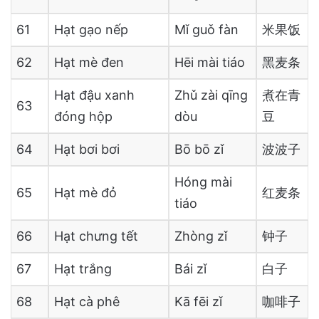
61
Hạt gạo nếp
Mǐ guǒ fàn
米果饭
62
Hạt mè đen
Hēi mài tiáo
黑麦条
Hạt đậu xanh
Zhǔ zài qīng
煮在青
63
đóng hộp
dòu
豆
64
Hạt bơi bơi
Bō bō zǐ
波波子
Hóng mài
65
Hạt mè đỏ
红麦条
tiáo
66
Hạt chưng tết
Zhòng zǐ
钟子
67
Hạt trắng
Bái zǐ
白子
68
Hạt cà phê
Kā fēi zǐ
咖啡子