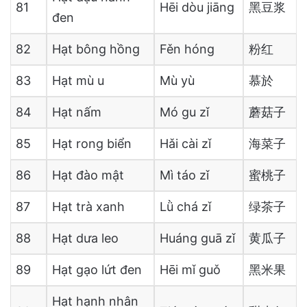
81
Hēi dòu jiāng
黑豆浆
đen
82
Hạt bông hồng
Fěn hóng
粉红
83
Hạt mù u
Mù yù
慕於
84
Hạt nấm
Mó gu zǐ
蘑菇子
85
Hạt rong biển
Hǎi cài zǐ
海菜子
86
Hạt đào mật
Mì táo zǐ
蜜桃子
87
Hạt trà xanh
Lǜ chá zǐ
绿茶子
88
Hạt dưa leo
Huáng guā zǐ
黄瓜子
89
Hạt gạo lứt đen
Hēi mǐ guǒ
黑米果
Hạt hạnh nhân