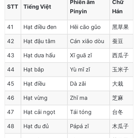
Phiên âm
Chữ
STT
Tiếng Việt
Pinyin
Hán
41
Hạt điều đen
Hēi cāo gǔo
黑草果
42
Hạt đậu tằm
Cán xiǎo dòu
蚕豆
43
Hạt dưa hấu
Xī guā zǐ
西瓜子
44
Hạt bắp
Yù mǐ zǐ
玉米子
45
Hạt điều
Dà zǎi
大栽
46
Hạt vừng
Zhī ma
芝麻
47
Hạt cải ngọt
Tái tóng
台冬
48
Hạt đu đủ
Pápá zǐ
木瓜子