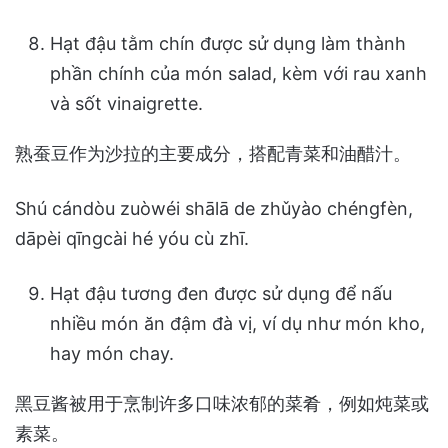
Hạt đậu tằm chín được sử dụng làm thành
phần chính của món salad, kèm với rau xanh
và sốt vinaigrette.
熟蚕豆作为沙拉的主要成分，搭配青菜和油醋汁。
Shú cándòu zuòwéi shālā de zhǔyào chéngfèn,
dāpèi qīngcài hé yóu cù zhī.
Hạt đậu tương đen được sử dụng để nấu
nhiều món ăn đậm đà vị, ví dụ như món kho,
hay món chay.
黑豆酱被用于烹制许多口味浓郁的菜肴，例如炖菜或
素菜。