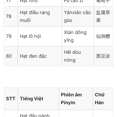
77
Hạt nho
Pú táo zǐ
葡萄子
Hạt điều rang
Yánxián cāo
盐腐草
78
muối
gǔo
果
Xiàn dōng
79
Hạt lô hội
仙洞樱
yīng
Hēi dòu
80
Hạt đen đặc
黑豆浓
nóng
Phiên âm
Chữ
STT
Tiếng Việt
Pinyin
Hán
Hạt đậu nành