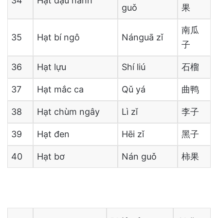
34
Hạt đậu nành
guǒ
果
南瓜
35
Hạt bí ngô
Nánguā zǐ
子
36
Hạt lựu
Shí liú
石榴
37
Hạt mắc ca
Qǔ yá
曲鸭
38
Hạt chùm ngây
Lì zǐ
李子
39
Hạt đen
Hēi zǐ
黑子
40
Hạt bơ
Nán guǒ
柿果