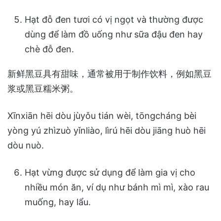
Hạt đỗ đen tươi có vị ngọt và thường được
dùng để làm đồ uống như sữa đậu đen hay
chè đỗ đen.
新鲜黑豆具有甜味，通常被用于制作饮料，例如黑豆
浆或黑豆糯米粥。
Xīnxiān hēi dòu jùyǒu tián wèi, tōngcháng bèi
yòng yú zhìzuò yǐnliào, lìrú hēi dòu jiāng huò hēi
dòu nuò.
Hạt vừng được sử dụng để làm gia vị cho
nhiều món ăn, ví dụ như bánh mì mì, xào rau
muống, hay lẩu.