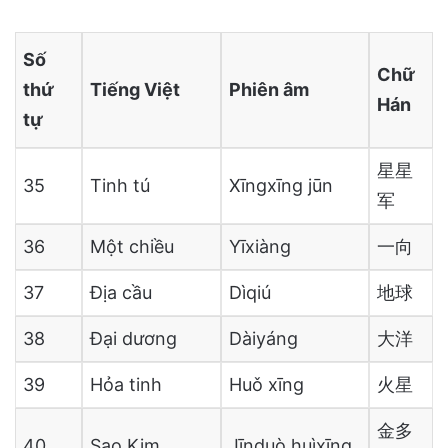
Số
Chữ
thứ
Tiếng Việt
Phiên âm
Hán
tự
星星
35
Tinh tú
Xīngxīng jūn
军
36
Một chiều
Yīxiàng
一向
37
Địa cầu
Dìqiú
地球
38
Đại dương
Dàiyáng
大洋
39
Hỏa tinh
Huǒ xīng
火星
金多
40
Sao Kim
Jīnduò huìxīng