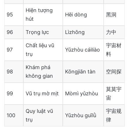
Hiện tượng
95
Hēi dòng
黑洞
hút
96
Trọng lực
Lìzhōng
力中
Chất liệu vũ
宇宙材
97
Yǔzhòu cáiliào
trụ
料
Khám phá
98
Kōngjiān tàn
空间探
không gian
莫莫宇
99
Vũ trụ mờ mịt
Mòmì yǔzhòu
宙
Quy luật vũ
宇宙规
100
Yǔzhòu guīlǜ
trụ
律