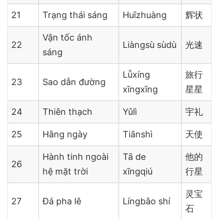
21
Trạng thái sáng
Huǐzhuàng
辉状
Vận tốc ánh
22
Liàngsù sùdù
光速
sáng
Lǚxíng
旅行
23
Sao dẫn đường
xīngxīng
星星
24
Thiên thạch
Yǔlì
宇礼
25
Hằng ngày
Tiānshì
天使
Hành tinh ngoài
Tā de
他的
26
hệ mặt trời
xīngqiú
行星
灵宝
27
Đá pha lê
Língbǎo shí
石