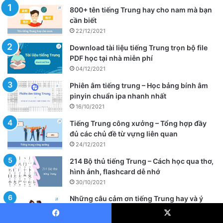
800+ tên tiếng Trung hay cho nam mà bạn
cần biết
22/12/2021
Download tài liệu tiếng Trung trọn bộ file
PDF học tại nhà miễn phí
04/12/2021
Phiên âm tiếng trung – Học bảng bính âm
pinyin chuẩn ipa nhanh nhất
16/10/2021
Tiếng Trung công xưởng – Tổng hợp đầy
đủ các chủ đề từ vựng liên quan
24/12/2021
214 Bộ thủ tiếng Trung – Cách học qua thơ,
hình ảnh, flashcard dễ nhớ
30/10/2021
Những câu cảm ơn tiếng Trung hay và ý
nghĩa nhất kèm cách phát âm
20/11/2021
Facebook
X