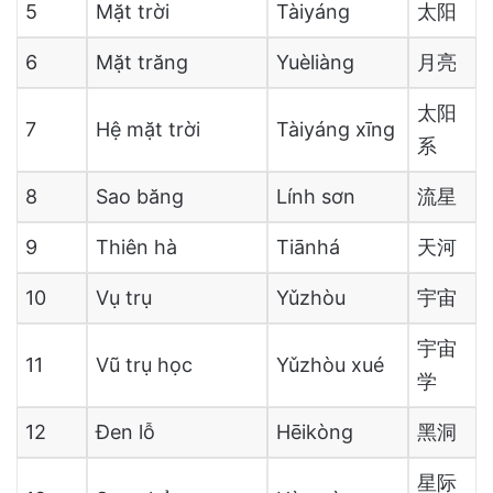
5
Mặt trời
Tàiyáng
太阳
6
Mặt trăng
Yuèliàng
月亮
太阳
7
Hệ mặt trời
Tàiyáng xīng
系
8
Sao băng
Lính sơn
流星
9
Thiên hà
Tiānhá
天河
10
Vụ trụ
Yǔzhòu
宇宙
宇宙
11
Vũ trụ học
Yǔzhòu xué
学
12
Đen lỗ
Hēikòng
黑洞
星际