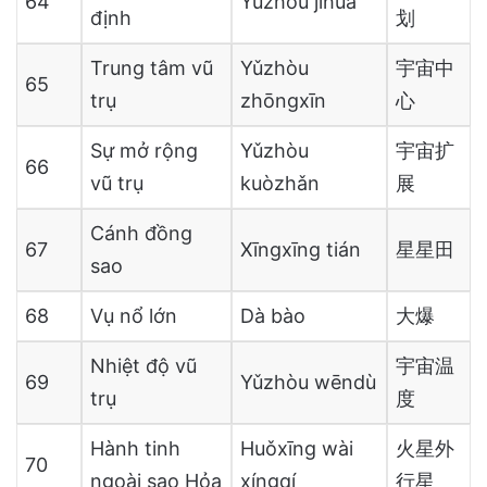
64
Yǔzhòu jìhuà
định
划
Trung tâm vũ
Yǔzhòu
宇宙中
65
trụ
zhōngxīn
心
Sự mở rộng
Yǔzhòu
宇宙扩
66
vũ trụ
kuòzhǎn
展
Cánh đồng
67
Xīngxīng tián
星星田
sao
68
Vụ nổ lớn
Dà bào
大爆
Nhiệt độ vũ
宇宙温
69
Yǔzhòu wēndù
trụ
度
Hành tinh
Huǒxīng wài
火星外
70
ngoài sao Hỏa
xíngqí
行星