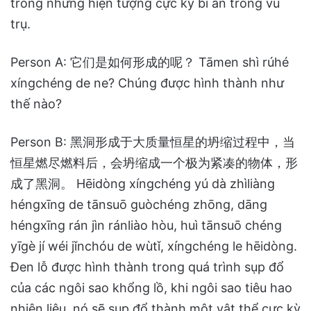
trong những hiện tượng cực kỳ bí ẩn trong vũ
trụ.
Person A: 它们是如何形成的呢？ Tāmen shì rúhé
xíngchéng de ne? Chúng được hình thành như
thế nào?
Person B: 黑洞形成于大质量恒星的坍缩过程中，当
恒星燃尽燃料后，会坍缩成一个极为紧凑的物体，形
成了黑洞。 Hēidòng xíngchéng yú dà zhìliàng
héngxīng de tānsuō guòchéng zhōng, dāng
héngxīng rán jìn ránliào hòu, huì tānsuō chéng
yīgè jí wéi jǐnchóu de wùtǐ, xíngchéng le hēidòng.
Đen lỗ được hình thành trong quá trình sụp đổ
của các ngôi sao khổng lồ, khi ngôi sao tiêu hao
nhiên liệu, nó sẽ sụp đổ thành một vật thể cực kỳ