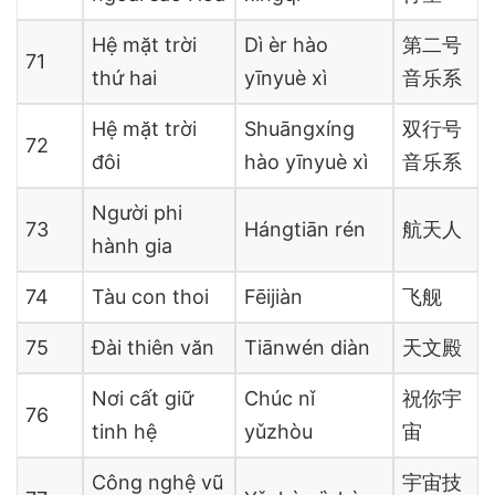
Hệ mặt trời
Dì èr hào
第二号
71
thứ hai
yīnyuè xì
音乐系
Hệ mặt trời
Shuāngxíng
双行号
72
đôi
hào yīnyuè xì
音乐系
Người phi
73
Hángtiān rén
航天人
hành gia
74
Tàu con thoi
Fēijiàn
飞舰
75
Đài thiên văn
Tiānwén diàn
天文殿
Nơi cất giữ
Chúc nǐ
祝你宇
76
tinh hệ
yǔzhòu
宙
Công nghệ vũ
宇宙技