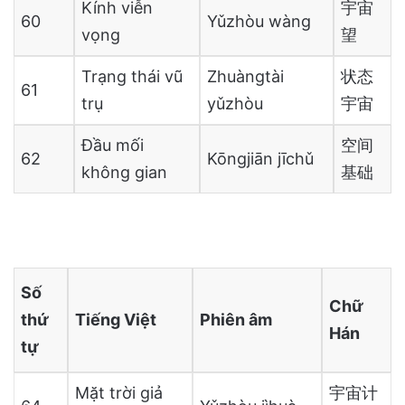
Kính viễn
宇宙
60
Yǔzhòu wàng
vọng
望
Trạng thái vũ
Zhuàngtài
状态
61
trụ
yǔzhòu
宇宙
Đầu mối
空间
62
Kōngjiān jīchǔ
không gian
基础
Số
Chữ
thứ
Tiếng Việt
Phiên âm
Hán
tự
Mặt trời giả
宇宙计