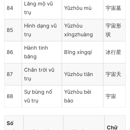
Lăng mộ vũ
84
Yǔzhòu mù
宇宙墓
trụ
Hình dạng vũ
Yǔzhòu
宇宙形
85
trụ
xíngzhuàng
状
Hành tinh
86
Bīng xíngqí
冰行星
băng
Chân trời vũ
87
Yǔzhòu tiān
宇宙天
trụ
Sự bùng nổ
Yǔzhòu bèi
88
宇宙
vũ trụ
bào
Số
Chữ