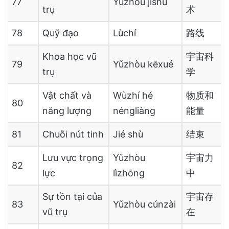
77
Yǔzhòu jìshù
trụ
术
78
Quỹ đạo
Lùchí
路线
Khoa học vũ
宇宙科
79
Yǔzhòu kēxué
trụ
学
Vật chất và
Wùzhí hé
物质和
80
năng lượng
néngliàng
能量
81
Chuỗi nút tinh
Jié shù
结束
Lưu vực trọng
Yǔzhòu
宇宙力
82
lực
lìzhōng
中
Sự tồn tại của
宇宙存
83
Yǔzhòu cúnzài
vũ trụ
在