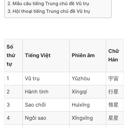
Mẫu câu tiếng Trung chủ đề Vũ trụ
Hội thoại tiếng Trung chủ đề Vũ trụ
Số
Chữ
thứ
Tiếng Việt
Phiên âm
Hán
tự
1
Vũ trụ
Yǔzhòu
宇宙
2
Hành tinh
Xíngqí
行星
3
Sao chổi
Huìxīng
彗星
4
Ngôi sao
Xīngxīng
星星