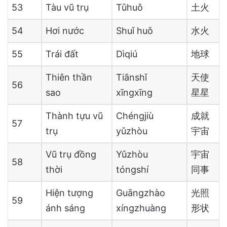
53
Tàu vũ trụ
Tǔhuǒ
土火
54
Hơi nước
Shuǐ huǒ
水火
55
Trái đất
Dìqiú
地球
Thiên thần
Tiānshǐ
天使
56
sao
xīngxīng
星星
Thành tựu vũ
Chéngjiù
成就
57
trụ
yǔzhòu
宇宙
Vũ trụ đồng
Yǔzhòu
宇宙
58
thời
tóngshí
同事
Hiện tượng
Guāngzhào
光照
59
ánh sáng
xíngzhuàng
形状