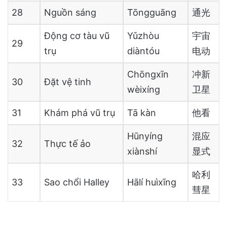
28
Nguồn sáng
Tōngguāng
通光
Động cơ tàu vũ
Yǔzhòu
宇宙
29
trụ
diàntóu
电动
Chōngxīn
冲新
30
Đặt vệ tinh
wèixíng
卫星
31
Khám phá vũ trụ
Tā kàn
他看
Hūnyíng
混应
32
Thực tế ảo
xiànshí
显式
哈利
33
Sao chổi Halley
Hālí huìxīng
彗星