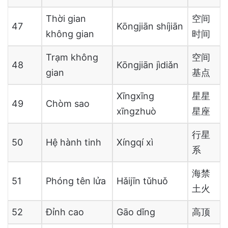
Thời gian
空间
47
Kōngjiān shíjiān
không gian
时间
Trạm không
空间
48
Kōngjiān jìdiǎn
gian
基点
Xīngxīng
星星
49
Chòm sao
xīngzhuò
星座
行星
50
Hệ hành tinh
Xíngqí xì
系
海禁
51
Phóng tên lửa
Hǎijīn tǔhuǒ
土火
52
Đỉnh cao
Gāo dǐng
高顶