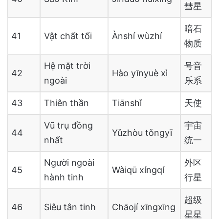
彗星
暗石
41
Vật chất tối
Ànshí wùzhí
物质
Hệ mặt trời
号音
42
Hào yīnyuè xì
ngoài
乐系
43
Thiên thần
Tiānshǐ
天使
Vũ trụ đồng
宇宙
44
Yǔzhòu tǒngyī
nhất
统一
Người ngoài
外区
45
Wàiqū xíngqí
hành tinh
行星
超级
46
Siêu tân tinh
Chāojí xīngxīng
星星