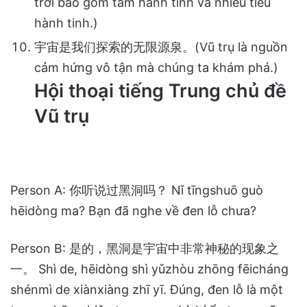
trời bao gồm tám hành tinh và nhiều tiểu
hành tinh.)
宇宙是我们探索的无限源泉。(Vũ trụ là nguồn
cảm hứng vô tận mà chúng ta khám phá.)
Hội thoại tiếng Trung chủ đề
Vũ trụ
Person A: 你听说过黑洞吗？ Nǐ tīngshuō guò
hēidòng ma? Bạn đã nghe về đen lỗ chưa?
Person B: 是的，黑洞是宇宙中非常神秘的现象之
一。 Shì de, hēidòng shì yǔzhòu zhōng fēicháng
shénmì de xiànxiàng zhī yī. Đúng, đen lỗ là một