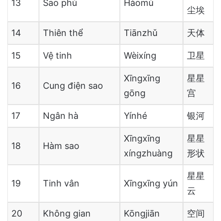
13
Sao phủ
Hàomù
尘埃
14
Thiên thể
Tiānzhǔ
天体
15
Vệ tinh
Wèixíng
卫星
Xīngxīng
星星
16
Cung điện sao
gōng
宫
17
Ngân hà
Yínhé
银河
Xīngxīng
星星
18
Hàm sao
xíngzhuàng
形状
星星
19
Tinh vân
Xīngxīng yún
云
20
Không gian
Kōngjiān
空间