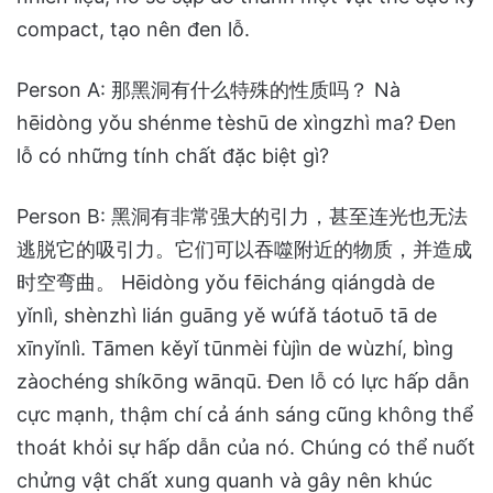
compact, tạo nên đen lỗ.
Person A: 那黑洞有什么特殊的性质吗？ Nà
hēidòng yǒu shénme tèshū de xìngzhì ma? Đen
lỗ có những tính chất đặc biệt gì?
Person B: 黑洞有非常强大的引力，甚至连光也无法
逃脱它的吸引力。它们可以吞噬附近的物质，并造成
时空弯曲。 Hēidòng yǒu fēicháng qiángdà de
yǐnlì, shènzhì lián guāng yě wúfǎ táotuō tā de
xīnyǐnlì. Tāmen kěyǐ tūnmèi fùjìn de wùzhí, bìng
zàochéng shíkōng wānqū. Đen lỗ có lực hấp dẫn
cực mạnh, thậm chí cả ánh sáng cũng không thể
thoát khỏi sự hấp dẫn của nó. Chúng có thể nuốt
chửng vật chất xung quanh và gây nên khúc