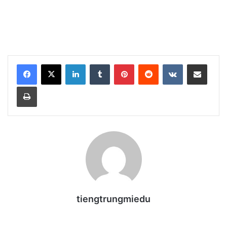
LinkedIn
Tumblr
Pinterest
Reddit
VKontakte
Share via Email
Print
tiengtrungmiedu