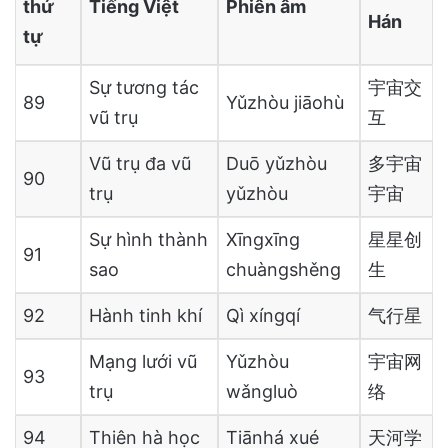
thứ
Tiếng Việt
Phiên âm
Hán
tự
Sự tương tác
宇宙交
89
Yǔzhòu jiāohù
vũ trụ
互
Vũ trụ đa vũ
Duō yǔzhòu
多宇宙
90
trụ
yǔzhòu
宇宙
Sự hình thành
Xīngxīng
星星创
91
sao
chuàngshěng
生
92
Hành tinh khí
Qì xíngqí
气行星
Mạng lưới vũ
Yǔzhòu
宇宙网
93
trụ
wǎngluò
络
94
Thiên hà học
Tiānhá xué
天河学