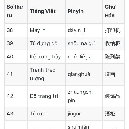
Số thứ
Chữ
Tiếng Việt
Pinyin
tự
Hán
38
Máy in
dǎyìn jī
打印机
39
Tủ đựng đồ
shōu ná guì
收纳柜
40
Kệ trưng bày
chénliè jià
陈列架
Tranh treo
41
qianghuà
墙画
tường
zhuāngshì
42
Đồ trang trí
装饰品
pǐn
43
Tủ rượu
jiǔguì
酒柜
shuìmián