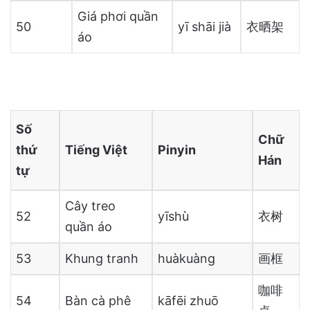
Giá phơi quần
50
yī shāi jià
衣晒架
áo
Số
Chữ
thứ
Tiếng Việt
Pinyin
Hán
tự
Cây treo
52
yīshù
衣树
quần áo
53
Khung tranh
huàkuàng
画框
咖啡
54
Bàn cà phê
kāfēi zhuō