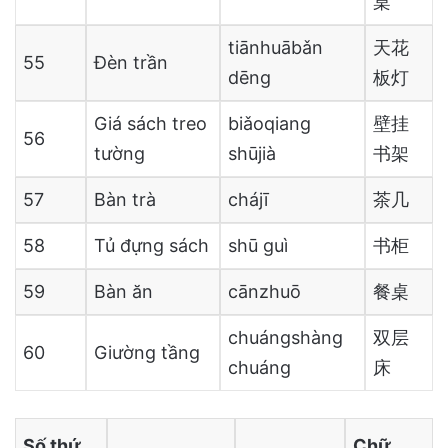
桌
tiānhuābǎn
天花
55
Đèn trần
dēng
板灯
Giá sách treo
biǎoqiang
壁挂
56
tường
shūjià
书架
57
Bàn trà
chájī
茶几
58
Tủ đựng sách
shū guì
书柜
59
Bàn ăn
cānzhuō
餐桌
chuángshàng
双层
60
Giường tầng
chuáng
床
Số thứ
Chữ