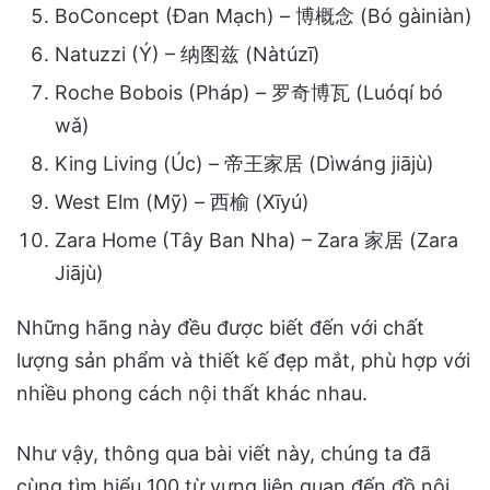
BoConcept (Đan Mạch) – 博概念 (Bó gàiniàn)
Natuzzi (Ý) – 纳图兹 (Nàtúzī)
Roche Bobois (Pháp) – 罗奇博瓦 (Luóqí bó
wǎ)
King Living (Úc) – 帝王家居 (Dìwáng jiājù)
West Elm (Mỹ) – 西榆 (Xīyú)
Zara Home (Tây Ban Nha) – Zara 家居 (Zara
Jiājù)
Những hãng này đều được biết đến với chất
lượng sản phẩm và thiết kế đẹp mắt, phù hợp với
nhiều phong cách nội thất khác nhau.
Như vậy, thông qua bài viết này, chúng ta đã
cùng tìm hiểu 100 từ vựng liên quan đến đồ nội