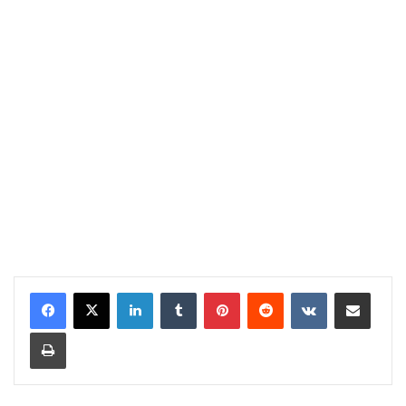
LinkedIn
Tumblr
Pinterest
Reddit
VKontakte
Share via Email
Print