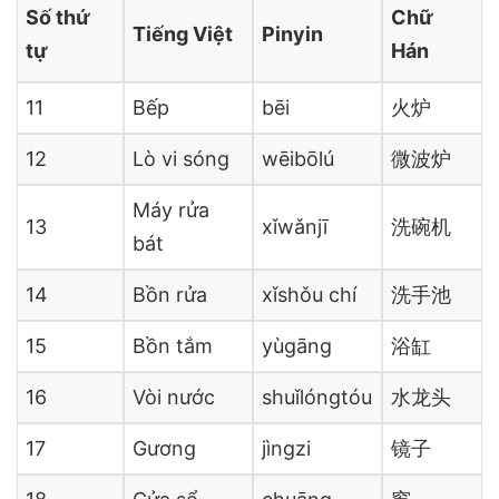
Số thứ
Chữ
Tiếng Việt
Pinyin
tự
Hán
11
Bếp
bēi
火炉
12
Lò vi sóng
wēibōlú
微波炉
Máy rửa
13
xǐwǎnjī
洗碗机
bát
14
Bồn rửa
xǐshǒu chí
洗手池
15
Bồn tắm
yùgāng
浴缸
16
Vòi nước
shuǐlóngtóu
水龙头
17
Gương
jìngzi
镜子