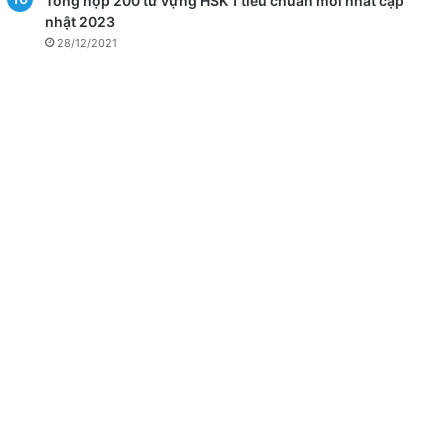
Tổng hợp 200 từ vựng HSK 1 tiêu chuẩn mới nhất cập
nhật 2023
28/12/2021