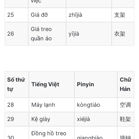
việc
25
Giá đỡ
zhījià
支架
Giá treo
26
yījià
衣架
quần áo
Số thứ
Chữ
Tiếng Việt
Pinyin
tự
Hán
28
Máy lạnh
kòngtiáo
空调
29
Kệ giày
xiéjià
鞋架
Đồng hồ treo
30
qiangbiào
墙钟