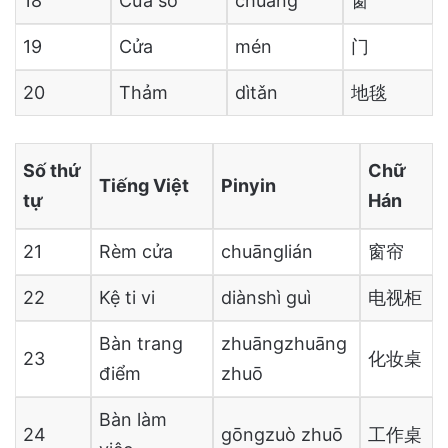
18
Cửa sổ
chuāng
窗
19
Cửa
mén
门
20
Thảm
dìtǎn
地毯
Số thứ
Chữ
Tiếng Việt
Pinyin
tự
Hán
21
Rèm cửa
chuānglián
窗帘
22
Kệ ti vi
diànshì guì
电视柜
Bàn trang
zhuāngzhuāng
23
化妆桌
điểm
zhuō
Bàn làm
24
gōngzuò zhuō
工作桌