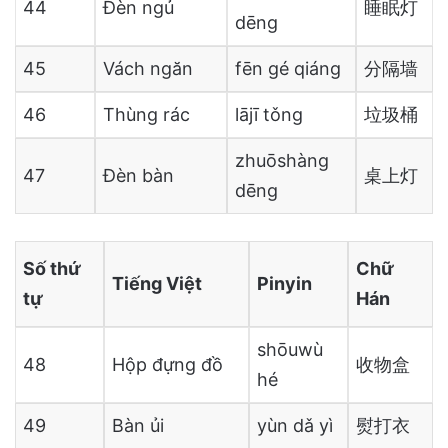
44
Đèn ngủ
睡眠灯
dēng
45
Vách ngăn
fēn gé qiáng
分隔墙
46
Thùng rác
lājī tǒng
垃圾桶
zhuōshàng
47
Đèn bàn
桌上灯
dēng
Số thứ
Chữ
Tiếng Việt
Pinyin
tự
Hán
shōuwù
48
Hộp đựng đồ
收物盒
hé
49
Bàn ủi
yùn dǎ yì
熨打衣