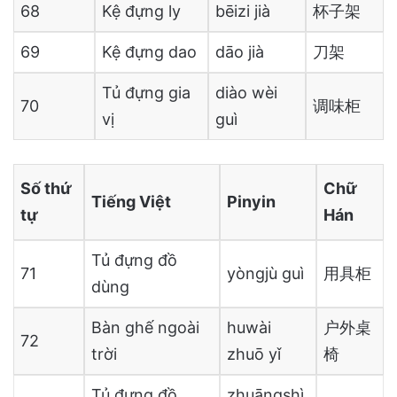
68
Kệ đựng ly
bēizi jià
杯子架
69
Kệ đựng dao
dāo jià
刀架
Tủ đựng gia
diào wèi
70
调味柜
vị
guì
Số thứ
Chữ
Tiếng Việt
Pinyin
tự
Hán
Tủ đựng đồ
71
yòngjù guì
用具柜
dùng
Bàn ghế ngoài
huwài
户外桌
72
trời
zhuō yǐ
椅
Tủ đựng đồ
zhuāngshì