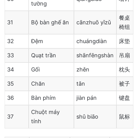
tường
餐桌
31
Bộ bàn ghế ăn
cānzhuō yǐzǔ
椅组
32
Đệm
chuángdiàn
床垫
33
Quạt trần
shānfēngshàn
吊扇
34
Gối
zhěn
枕头
35
Chăn
tǎn
被子
36
Bàn phím
jiàn pán
键盘
Chuột máy
37
shǔ biāo
鼠标
tính