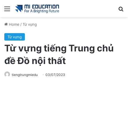
Menu
Se
Home
/
Từ vựng
Từ vựng
Từ vựng tiếng Trung chủ
đề Đồ nội thất
tiengtrungmiedu
03/07/2023