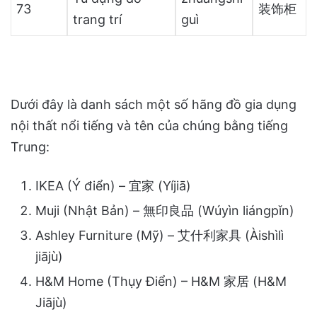
73
装饰柜
trang trí
guì
Dưới đây là danh sách một số hãng đồ gia dụng
nội thất nổi tiếng và tên của chúng bằng tiếng
Trung:
IKEA (Ý điển) – 宜家 (Yíjiā)
Muji (Nhật Bản) – 無印良品 (Wúyìn liángpǐn)
Ashley Furniture (Mỹ) – 艾什利家具 (Àishìlì
jiājù)
H&M Home (Thụy Điển) – H&M 家居 (H&M
Jiājù)