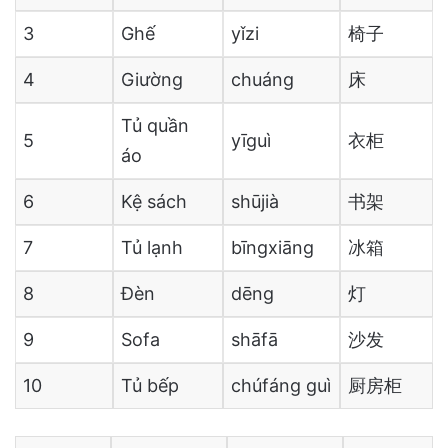
3
Ghế
yǐzi
椅子
4
Giường
chuáng
床
Tủ quần
5
yīguì
衣柜
áo
6
Kệ sách
shūjià
书架
7
Tủ lạnh
bīngxiāng
冰箱
8
Đèn
dēng
灯
9
Sofa
shāfā
沙发
10
Tủ bếp
chúfáng guì
厨房柜