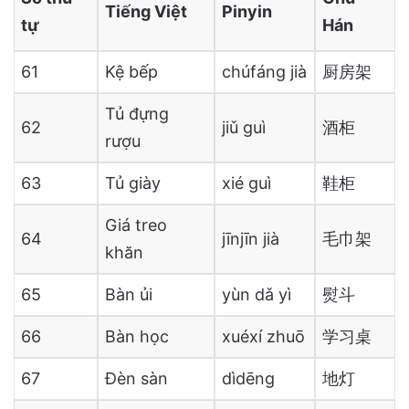
Tiếng Việt
Pinyin
tự
Hán
61
Kệ bếp
chúfáng jià
厨房架
Tủ đựng
62
jiǔ guì
酒柜
rượu
63
Tủ giày
xié guì
鞋柜
Giá treo
64
jīnjīn jià
毛巾架
khăn
65
Bàn ủi
yùn dǎ yì
熨斗
66
Bàn học
xuéxí zhuō
学习桌
67
Đèn sàn
dìdēng
地灯