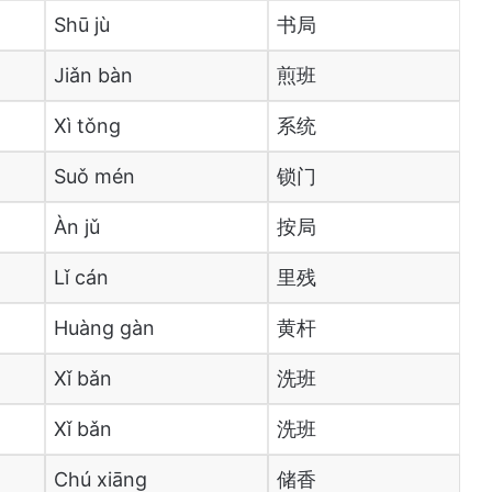
Shū jù
书局
Jiǎn bàn
煎班
Xì tǒng
系统
Suǒ mén
锁门
Àn jǔ
按局
Lǐ cán
里残
Huàng gàn
黄杆
Xǐ bǎn
洗班
Xǐ bǎn
洗班
Chú xiāng
储香