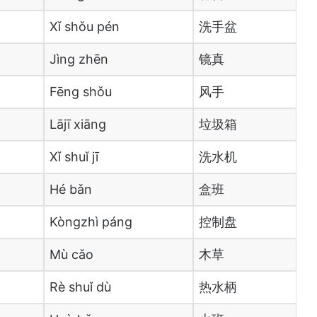
Xǐ shǒu pén
洗手盆
Jìng zhēn
镜真
Fēng shǒu
风手
Lājī xiāng
垃圾箱
Xǐ shuǐ jī
洗水机
Hé bǎn
盒班
Kòngzhì páng
控制盘
Mù cǎo
木草
Rè shuǐ dù
热水柄