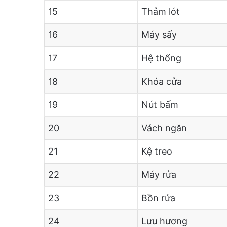
15
Thảm lót
16
Máy sấy
17
Hệ thống
18
Khóa cửa
19
Nút bấm
20
Vách ngăn
21
Kệ treo
22
Máy rửa
23
Bồn rửa
24
Lưu hương