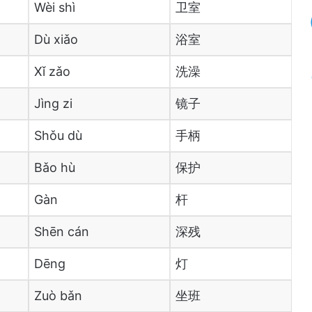
Wèi shì
卫室
Dù xiǎo
浴室
Xǐ zǎo
洗澡
Jìng zi
镜子
Shǒu dù
手柄
Bǎo hù
保护
Gàn
杆
Shēn cán
深残
Dēng
灯
Zuò bǎn
坐班