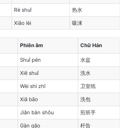
Rè shuǐ
热水
Xiāo lèi
吸涑
Phiên âm
Chữ Hán
Shuǐ pén
水盆
Xiě shuǐ
洗水
Wèi shì zhǐ
卫室纸
Xiā bāo
洗包
Jiǎn bàn shǒu
煎班手
Gàn gāo
杆告