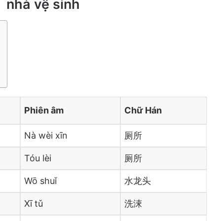
 nhà vệ sinh
Phiên âm
Chữ Hán
Nà wèi xīn
厕所
Tóu lèi
厕所
Wō shuǐ
水龙头
Xī tǔ
洗涑