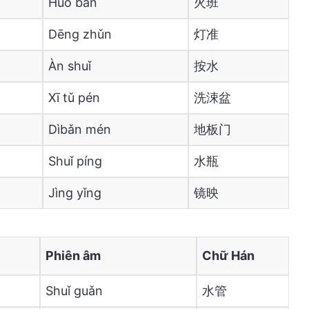
Huò bǎn
火班
Dēng zhǔn
灯准
Àn shuǐ
按水
Xī tǔ pén
洗涑盆
Dìbǎn mén
地板门
Shuǐ píng
水瓶
Jìng yǐng
镜映
Phiên âm
Chữ Hán
Shuǐ guǎn
水管