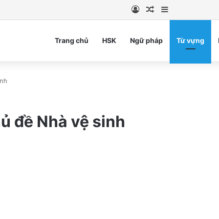
Log In
Random Article
Sidebar
Trang chủ
HSK
Ngữ pháp
Từ vựng
inh
ủ đề Nhà vệ sinh