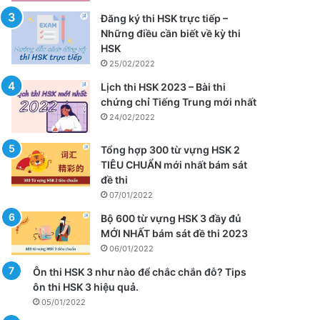
Đăng ký thi HSK trực tiếp –
Những điều cần biết về kỳ thi
HSK
25/02/2022
Lịch thi HSK 2023 – Bài thi
chứng chỉ Tiếng Trung mới nhất
24/02/2022
Tổng hợp 300 từ vựng HSK 2
TIÊU CHUẨN mới nhất bám sát
đề thi
07/01/2022
Bộ 600 từ vựng HSK 3 đầy đủ
MỚI NHẤT bám sát đề thi 2023
06/01/2022
Ôn thi HSK 3 như nào để chắc chắn đỗ? Tips
ôn thi HSK 3 hiệu quả.
05/01/2022