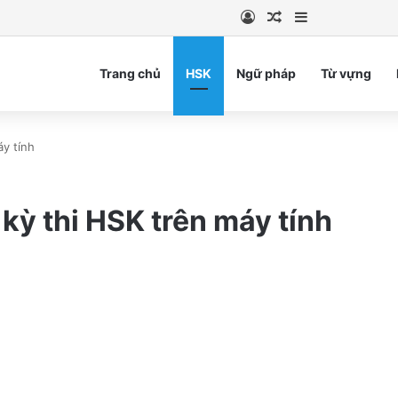
Log In
Random Article
Sidebar
Trang chủ
HSK
Ngữ pháp
Từ vựng
áy tính
kỳ thi HSK trên máy tính