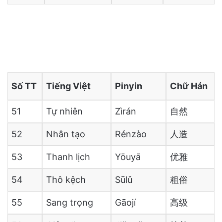
Số TT
Tiếng Việt
Pinyin
Chữ Hán
51
Tự nhiên
Zìrán
自然
52
Nhân tạo
Rénzào
人造
53
Thanh lịch
Yōuyā
优雅
54
Thô kệch
Sūlǔ
粗俗
55
Sang trọng
Gāojí
高级