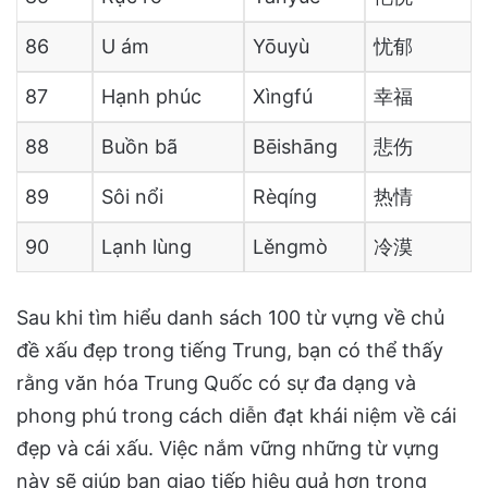
86
U ám
Yōuyù
忧郁
87
Hạnh phúc
Xìngfú
幸福
88
Buồn bã
Bēishāng
悲伤
89
Sôi nổi
Rèqíng
热情
90
Lạnh lùng
Lěngmò
冷漠
Sau khi tìm hiểu danh sách 100 từ vựng về chủ
đề xấu đẹp trong tiếng Trung, bạn có thể thấy
rằng văn hóa Trung Quốc có sự đa dạng và
phong phú trong cách diễn đạt khái niệm về cái
đẹp và cái xấu. Việc nắm vững những từ vựng
này sẽ giúp bạn giao tiếp hiệu quả hơn trong