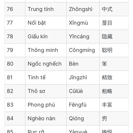
76
Trung tính
Zhōngshì
中式
77
Nổi bật
Xīngmù
显目
78
Giấu kín
Yǐncáng
隐藏
79
Thông minh
Cōngmíng
聪明
80
Ngốc nghếch
Bèn
笨
81
Tinh tế
Jīngzhì
精致
82
Thô sơ
Cūlüè
粗略
83
Phong phú
Fēngfù
丰富
84
Nghèo nàn
Qióng
穷
85
Rực rỡ
Yànyuè
艳悦