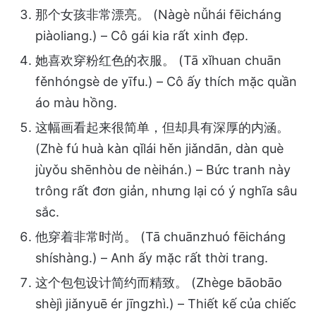
那个女孩非常漂亮。 (Nàgè nǚhái fēicháng
piàoliang.) – Cô gái kia rất xinh đẹp.
她喜欢穿粉红色的衣服。 (Tā xǐhuan chuān
fěnhóngsè de yīfu.) – Cô ấy thích mặc quần
áo màu hồng.
这幅画看起来很简单，但却具有深厚的内涵。
(Zhè fú huà kàn qǐlái hěn jiǎndān, dàn què
jùyǒu shēnhòu de nèihán.) – Bức tranh này
trông rất đơn giản, nhưng lại có ý nghĩa sâu
sắc.
他穿着非常时尚。 (Tā chuānzhuó fēicháng
shíshàng.) – Anh ấy mặc rất thời trang.
这个包包设计简约而精致。 (Zhège bāobāo
shèjì jiǎnyuē ér jīngzhì.) – Thiết kế của chiếc