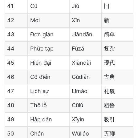
41
Cũ
Jiù
旧
42
Mới
Xīn
新
43
Đơn giản
Jiǎndān
简单
44
Phức tạp
Fùzá
复杂
45
Hiện đại
Xiàndài
现代
46
Cổ điển
Gǔdiǎn
古典
47
Lịch sự
Lǐmào
礼貌
48
Thô lỗ
Cūlǔ
粗鲁
49
Hấp dẫn
Xīyǐn
吸引
50
Chán
Wúliáo
无聊