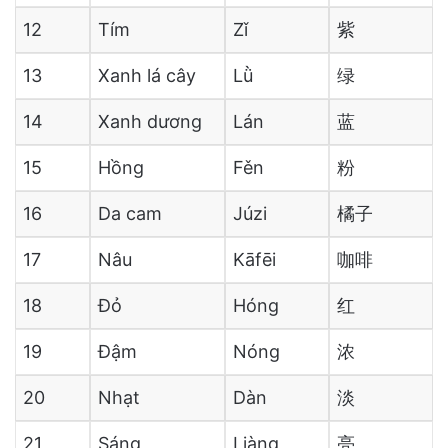
12
Tím
Zǐ
紫
13
Xanh lá cây
Lǜ
绿
14
Xanh dương
Lán
蓝
15
Hồng
Fěn
粉
16
Da cam
Júzi
橘子
17
Nâu
Kāfēi
咖啡
18
Đỏ
Hóng
红
19
Đậm
Nóng
浓
20
Nhạt
Dàn
淡
21
Sáng
Liàng
亮