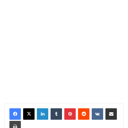
LinkedIn
Tumblr
Pinterest
Reddit
VKontakte
Share via Email
Print