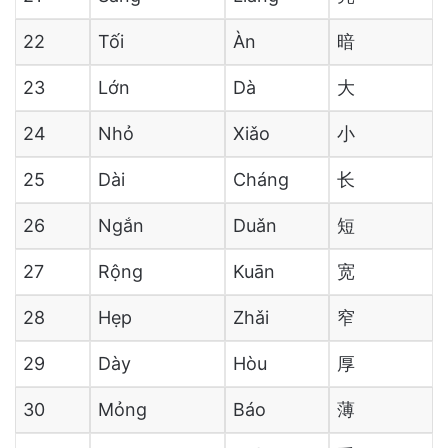
22
Tối
Àn
暗
23
Lớn
Dà
大
24
Nhỏ
Xiǎo
小
25
Dài
Cháng
长
26
Ngắn
Duǎn
短
27
Rộng
Kuān
宽
28
Hẹp
Zhǎi
窄
29
Dày
Hòu
厚
30
Mỏng
Báo
薄