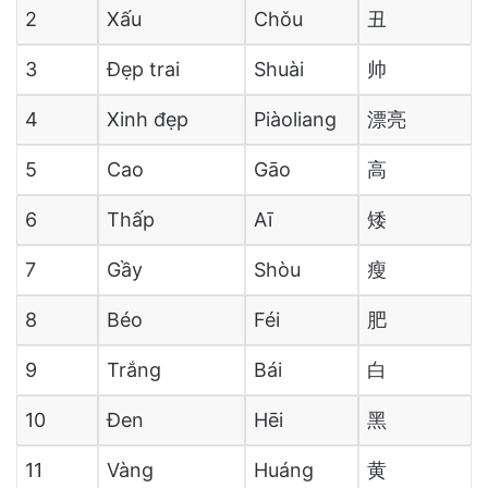
2
Xấu
Chǒu
丑
3
Đẹp trai
Shuài
帅
4
Xinh đẹp
Piàoliang
漂亮
5
Cao
Gāo
高
6
Thấp
Aī
矮
7
Gầy
Shòu
瘦
8
Béo
Féi
肥
9
Trắng
Bái
白
10
Đen
Hēi
黑
11
Vàng
Huáng
黄