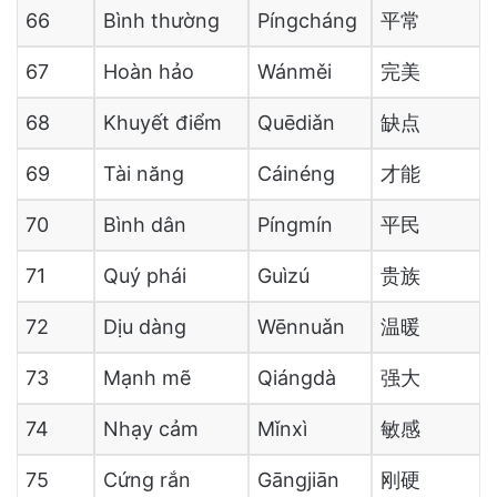
66
Bình thường
Píngcháng
平常
67
Hoàn hảo
Wánměi
完美
68
Khuyết điểm
Quēdiǎn
缺点
69
Tài năng
Cáinéng
才能
70
Bình dân
Píngmín
平民
71
Quý phái
Guìzú
贵族
72
Dịu dàng
Wēnnuǎn
温暖
73
Mạnh mẽ
Qiángdà
强大
74
Nhạy cảm
Mǐnxì
敏感
75
Cứng rắn
Gāngjiān
刚硬