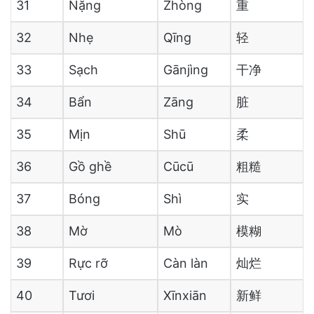
31
Nặng
Zhòng
重
32
Nhẹ
Qīng
轻
33
Sạch
Gānjìng
干净
34
Bẩn
Zāng
脏
35
Mịn
Shū
柔
36
Gồ ghề
Cūcū
粗糙
37
Bóng
Shì
实
38
Mờ
Mò
模糊
39
Rực rỡ
Càn làn
灿烂
40
Tươi
Xīnxiān
新鲜