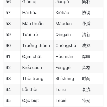
56
Giản dị
Jiǎnpǔ
简朴
57
Hài hòa
Xiétiáo
协调
58
Mâu thuẫn
Máodùn
矛盾
59
Tươi trẻ
Qīngxīn
清新
60
Trưởng thành
Chéngshú
成熟
61
Đậm chất
Hòumiàn
厚味
62
Kiểu cách
Fēnggé
风格
63
Thời trang
Shíshàng
时尚
64
Lỗi thời
Tuǐliú
衰流
65
Đặc biệt
Tèbié
特别